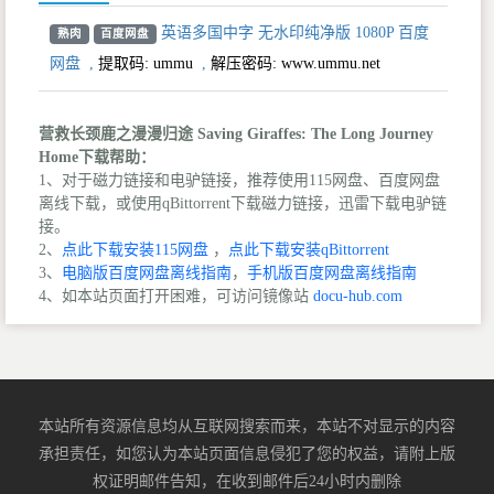
英语多国中字 无水印纯净版 1080P 百度
熟肉
百度网盘
网盘
,
提取码:
ummu
,
解压密码: www.ummu.net
营救长颈鹿之漫漫归途 Saving Giraffes: The Long Journey
Home下载帮助：
1、对于磁力链接和电驴链接，推荐使用115网盘、百度网盘
离线下载，或使用qBittorrent下载磁力链接，迅雷下载电驴链
接。
2、
点此下载安装115网盘
，
点此下载安装qBittorrent
3、
电脑版百度网盘离线指南
，
手机版百度网盘离线指南
4、如本站页面打开困难，可访问镜像站
docu-hub.com
本站所有资源信息均从互联网搜索而来，本站不对显示的内容
承担责任，如您认为本站页面信息侵犯了您的权益，请附上版
权证明邮件告知，在收到邮件后24小时内删除