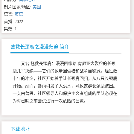
制片国家/地区:
美国
语言:
英语
首播: 2022
集数: 1
营救长颈鹿之漫漫归途 简介
又名:拯救長頸鹿：漫漫回家路;肯尼亚大裂谷的长颈
鹿几乎灭绝——它们的数量因偷猎和战争而锐减。经过数
十年的冲突，社区开始着手让长颈鹿回归，从八只长颈鹿
开始。然而，暴雨引发了大洪水，导致这群长颈鹿被困。
一支由兽医、社区领导人和保护主义者组成的团队必须在
为时已晚之前尝试进行一次危险的营救。
下载地址