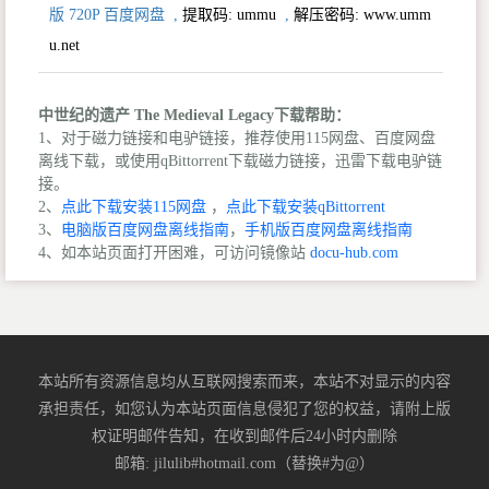
版 720P 百度网盘
,
提取码:
ummu
,
解压密码: www.umm
u.net
中世纪的遗产 The Medieval Legacy下载帮助：
1、对于磁力链接和电驴链接，推荐使用115网盘、百度网盘
离线下载，或使用qBittorrent下载磁力链接，迅雷下载电驴链
接。
2、
点此下载安装115网盘
，
点此下载安装qBittorrent
3、
电脑版百度网盘离线指南
，
手机版百度网盘离线指南
4、如本站页面打开困难，可访问镜像站
docu-hub.com
本站所有资源信息均从互联网搜索而来，本站不对显示的内容
承担责任，如您认为本站页面信息侵犯了您的权益，请附上版
权证明邮件告知，在收到邮件后24小时内删除
邮箱: jilulib#hotmail.com（替换#为@）