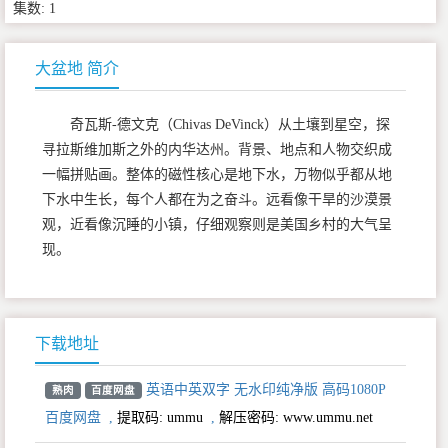
集数: 1
大盆地 简介
奇瓦斯-德文克（Chivas DeVinck）从土壤到星空，探
寻拉斯维加斯之外的内华达州。背景、地点和人物交织成
一幅拼贴画。整体的磁性核心是地下水，万物似乎都从地
下水中生长，每个人都在为之奋斗。远看像干旱的沙漠景
观，近看像沉睡的小镇，仔细观察则是美国乡村的大气呈
现。
下载地址
英语中英双字 无水印纯净版 高码1080P
熟肉
百度网盘
百度网盘
,
提取码:
ummu
,
解压密码: www.ummu.net