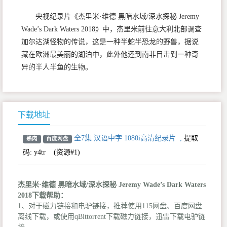
央视纪录片《杰里米·维德 黑暗水域/深水探秘 Jeremy
Wade’s Dark Waters 2018》中，杰里米前往意大利北部调查
加尔达湖怪物的传说，这是一种半蛇半恐龙的野兽，据说
藏在欧洲最美丽的湖泊中，此外他还到南非目击到一种奇
异的半人半鱼的生物。
下载地址
全7集 汉语中字 1080i高清纪录片
,
提取
熟肉
百度网盘
码:
y4tr
(资源#1)
杰里米·维德 黑暗水域/深水探秘 Jeremy Wade’s Dark Waters
2018下载帮助：
1、对于磁力链接和电驴链接，推荐使用115网盘、百度网盘
离线下载，或使用qBittorrent下载磁力链接，迅雷下载电驴链