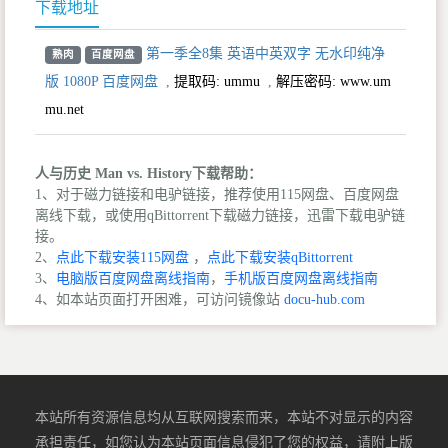
下载地址
第一季全8集 英语中英双字 无水印纯净
熟肉
百度网盘
版 1080P 百度网盘
,
提取码:
ummu
,
解压密码: www.um
mu.net
人与历史 Man vs. History下载帮助：
1、对于磁力链接和电驴链接，推荐使用115网盘、百度网盘
离线下载，或使用qBittorrent下载磁力链接，迅雷下载电驴链
接。
2、
点此下载安装115网盘
，
点此下载安装qBittorrent
3、
电脑版百度网盘离线指南
，
手机版百度网盘离线指南
4、如本站页面打开困难，可访问镜像站
docu-hub.com
本站所有资源信息均从互联网搜索而来，本站不对显示的内容
承担责任，如您认为本站页面信息侵犯了您的权益，请附上版