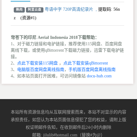
粤语中字 720P高清纪录片
,
提取码:
56n
熟肉
阿里云盘
z
(资源#1)
穹苍下的印尼 Aerial Indonesia 2018下载帮助：
1、对于磁力链接和电驴链接，推荐使用115网盘、百度网盘
离线下载，或使用qBittorrent下载磁力链接，迅雷下载电驴链
接。
2、
点此下载安装115网盘
，
点此下载安装qBittorrent
3、
电脑版百度网盘离线指南
，
手机版百度网盘离线指南
4、如本站页面打开困难，可访问镜像站
docu-hub.com
本站所有资源信息均从互联网搜索而来，本站不对显示的内容
承担责任，如您认为本站页面信息侵犯了您的权益，请附上版
权证明邮件告知，在收到邮件后24小时内删除
邮箱: jilulib#hotmail.com（替换#为@）