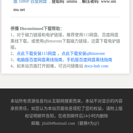
版 1080P 百度网盘
,
提取码:
ummu
,
解压密码: www.um
mu.net
停播 Discontinued下载帮助：
1、对于磁力链接和电驴链接，推荐使用115网盘、百度网盘
离线下载，或使用qBittorrent下载磁力链接，迅雷下载电驴链
接。
2、
点此下载安装115网盘
，
点此下载安装qBittorrent
3、
电脑版百度网盘离线指南
，
手机版百度网盘离线指南
4、如本站页面打开困难，可访问镜像站
docu-hub.com
本站所有资源信息均从互联网搜索而来，本站不对显示的内容
承担责任，如您认为本站页面信息侵犯了您的权益，请附上版
权证明邮件告知，在收到邮件后24小时内删除
邮箱: jilulib#hotmail.com（替换#为@）