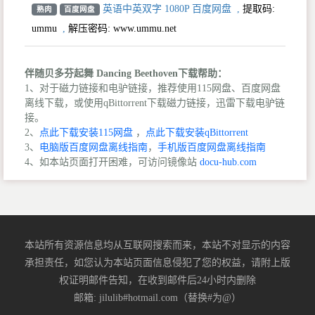
英语中英双字 1080P 百度网盘
,
提取码:
熟肉
百度网盘
ummu
,
解压密码: www.ummu.net
伴随贝多芬起舞 Dancing Beethoven下载帮助：
1、对于磁力链接和电驴链接，推荐使用115网盘、百度网盘
离线下载，或使用qBittorrent下载磁力链接，迅雷下载电驴链
接。
2、
点此下载安装115网盘
，
点此下载安装qBittorrent
3、
电脑版百度网盘离线指南
，
手机版百度网盘离线指南
4、如本站页面打开困难，可访问镜像站
docu-hub.com
本站所有资源信息均从互联网搜索而来，本站不对显示的内容
承担责任，如您认为本站页面信息侵犯了您的权益，请附上版
权证明邮件告知，在收到邮件后24小时内删除
邮箱: jilulib#hotmail.com（替换#为@）