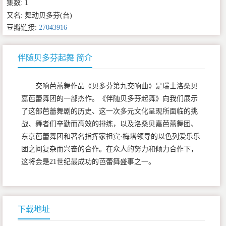
集数: 1
又名: 舞动贝多芬(台)
豆瓣链接:
27043916
伴随贝多芬起舞 简介
交响芭蕾舞作品《贝多芬第九交响曲》是瑞士洛桑贝
嘉芭蕾舞团的一部杰作。《伴随贝多芬起舞》向我们展示
了这部芭蕾舞剧的历史、这一次多元文化呈现所面临的挑
战、舞者们辛勤而高效的排练，以及洛桑贝嘉芭蕾舞团、
东京芭蕾舞团和著名指挥家祖宾·梅塔领导的以色列爱乐乐
团之间复杂而兴奋的合作。在众人的努力和倾力合作下，
这将会是21世纪最成功的芭蕾舞盛事之一。
下载地址