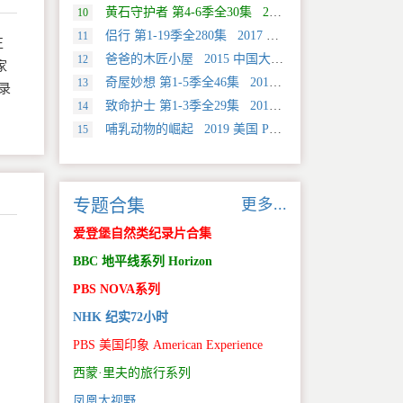
黄石守护者 第4-6季全30集 2024 美国 Discovery 真人秀&舞台类纪录片
10
侣行 第1-19季全280集 2017 中国大陆 旅行类纪录片
11
正
爸爸的木匠小屋 2015 中国大陆 社会生活类纪录片
12
家
奇屋妙想 第1-5季全46集 2012 美国 HGTV 真人秀&舞台类纪录片
13
录
致命护士 第1-3季全29集 2016 英国 传记类纪录片
14
哺乳动物的崛起 2019 美国 PBS 自然类纪录片
15
更多...
专题合集
爱登堡自然类纪录片合集
BBC 地平线系列 Horizon
PBS NOVA系列
NHK 纪实72小时
PBS 美国印象 American Experience
西蒙·里夫的旅行系列
凤凰大视野