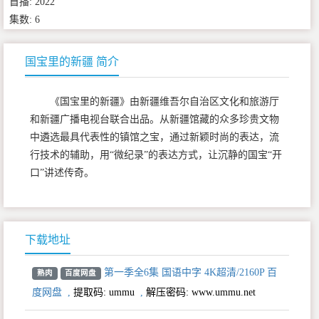
首播: 2022
集数: 6
国宝里的新疆 简介
《国宝里的新疆》由新疆维吾尔自治区文化和旅游厅
和新疆广播电视台联合出品。从新疆馆藏的众多珍贵文物
中遴选最具代表性的镇馆之宝，通过新颖时尚的表达，流
行技术的辅助，用“微纪录”的表达方式，让沉静的国宝“开
口”讲述传奇。
下载地址
第一季全6集 国语中字 4K超清/2160P 百
熟肉
百度网盘
度网盘
,
提取码:
ummu
,
解压密码: www.ummu.net