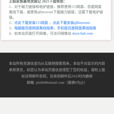
王韶家族墓地发掘记 2021下载帮助：
1、对于磁力链接和电驴链接，推荐使用115网盘、百度网盘
离线下载，或使用qBittorrent下载磁力链接，迅雷下载电驴链
接。
2、
点此下载安装115网盘
，
点此下载安装qBittorrent
3、
电脑版百度网盘离线指南
，
手机版百度网盘离线指南
4、如本站页面打开困难，可访问镜像站
docu-hub.com
本站所有资源信息均从互联网搜索而来，本站不对显示的内容
承担责任，如您认为本站页面信息侵犯了您的权益，请附上版
权证明邮件告知，在收到邮件后24小时内删除
邮箱: jilulib#hotmail.com（替换#为@）