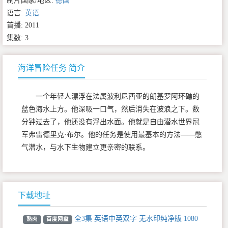
制片国家/地区:
德国
语言:
英语
首播: 2011
集数: 3
海洋冒险任务 简介
一个年轻人漂浮在法属波利尼西亚的朗基罗阿环礁的
蓝色海水上方。他深吸一口气，然后消失在波浪之下。数
分钟过去了，他还没有浮出水面。他就是自由潜水世界冠
军弗雷德里克·布尔。他的任务是使用最基本的方法——憋
气潜水，与水下生物建立更亲密的联系。
下载地址
全3集 英语中英双字 无水印纯净版 1080
熟肉
百度网盘