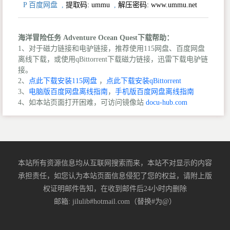
P 百度网盘
,
提取码:
ummu
,
解压密码: www.ummu.net
海洋冒险任务 Adventure Ocean Quest下载帮助：
1、对于磁力链接和电驴链接，推荐使用115网盘、百度网盘
离线下载，或使用qBittorrent下载磁力链接，迅雷下载电驴链
接。
2、
点此下载安装115网盘
，
点此下载安装qBittorrent
3、
电脑版百度网盘离线指南
，
手机版百度网盘离线指南
4、如本站页面打开困难，可访问镜像站
docu-hub.com
本站所有资源信息均从互联网搜索而来，本站不对显示的内容
承担责任，如您认为本站页面信息侵犯了您的权益，请附上版
权证明邮件告知，在收到邮件后24小时内删除
邮箱: jilulib#hotmail.com（替换#为@）