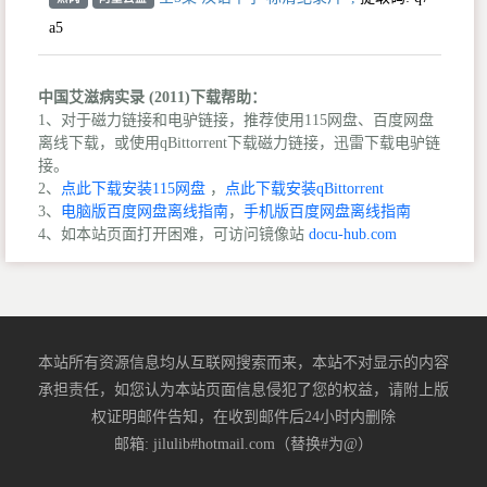
a5
中国艾滋病实录 (2011)下载帮助：
1、对于磁力链接和电驴链接，推荐使用115网盘、百度网盘
离线下载，或使用qBittorrent下载磁力链接，迅雷下载电驴链
接。
2、
点此下载安装115网盘
，
点此下载安装qBittorrent
3、
电脑版百度网盘离线指南
，
手机版百度网盘离线指南
4、如本站页面打开困难，可访问镜像站
docu-hub.com
本站所有资源信息均从互联网搜索而来，本站不对显示的内容
承担责任，如您认为本站页面信息侵犯了您的权益，请附上版
权证明邮件告知，在收到邮件后24小时内删除
邮箱: jilulib#hotmail.com（替换#为@）