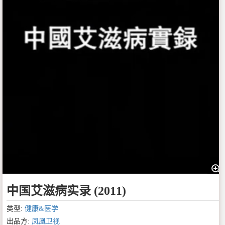
中国艾滋病实录 (2011)
类型:
健康&医学
出品方:
凤凰卫视