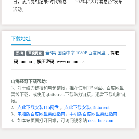
日，该片亮相纪录·时代答卷——2023年“大片看总台”发布
活动。
下载地址
全8集 国语中字 1080P 百度网盘
,
提取
熟肉
百度网盘
码:
ummu
,
解压密码: www.ummu.net
山海经奇下载帮助：
1、对于磁力链接和电驴链接，推荐使用115网盘、百度网盘
离线下载，或使用qBittorrent下载磁力链接，迅雷下载电驴链
接。
2、
点此下载安装115网盘
，
点此下载安装qBittorrent
3、
电脑版百度网盘离线指南
，
手机版百度网盘离线指南
4、如本站页面打开困难，可访问镜像站
docu-hub.com