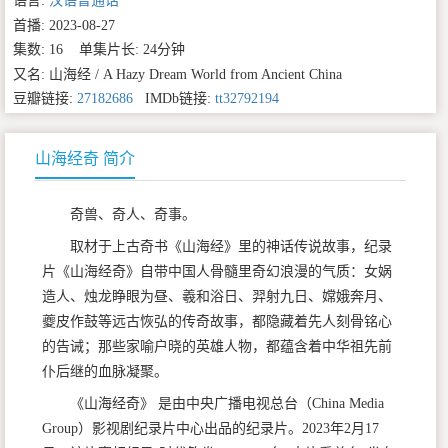
语言:
汉语普通话
首播: 2023-08-27
集数: 16 单集片长: 24分钟
又名: 山海经 / A Hazy Dream World from Ancient China
豆瓣链接:
27182686
IMDb链接:
tt32792194
山海经奇 简介
奇兽、奇人、奇事。
取材于上古奇书《山海经》里的神话传说故事，纪录
片《山海经奇》自带中国人骨髓里奇幻浪漫的气质：女娲
造人、烛龙睁眼为昼、羲和浴日、羿射九日、嫦娥奔月、
夔皮作鼓等远古恢弘的传奇故事，都隐藏着先人刻骨铭心
的告诫；那些家喻户晓的英雄人物，都蕴含着中华祖先前
仆后继的血脉凝聚。
《山海经奇》 是由中央广播电视总台（China Media
Group）影视剧纪录片中心出品的纪录片。2023年2月17