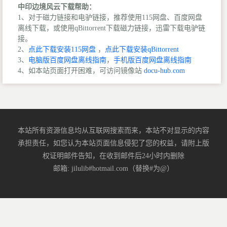
中印边境风云下载帮助：
1、对于磁力链接和电驴链接，推荐使用115网盘、百度网盘
离线下载，或使用qBittorrent下载磁力链接，迅雷下载电驴链
接。
2、
点此下载安装115网盘
，
点此下载安装qBittorrent
3、
电脑版百度网盘离线指南
，
手机版百度网盘离线指南
4、如本站页面打开困难，可访问镜像站
docu-hub.com
本站所有资源信息均从互联网搜索而来，本站不对显示的内容
承担责任，如您认为本站页面信息侵犯了您的权益，请附上版
权证明邮件告知，在收到邮件后24小时内删除
邮箱: jilulib#hotmail.com（替换#为@）