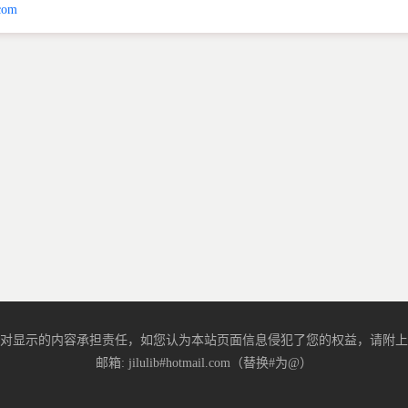
com
对显示的内容承担责任，如您认为本站页面信息侵犯了您的权益，请附上
邮箱: jilulib#hotmail.com（替换#为@）