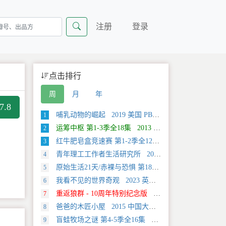
注册
登录
点击排行
周
月
年
7.8
哺乳动物的崛起 2019 美国 PBS 自然类纪录片
1
运筹中枢 第1-3季全18集 2013 美国 Discovery 科学类纪录片
2
红牛肥皂盒竞速赛 第1-2季全12集 2025 美国 Discovery 运动类纪录片
3
青年理工工作者生活研究所 2022 中国大陆 社会生活类纪录片
4
原始生活21天/赤裸与恐惧 第18季全12集 2025 美国 Discovery 真人秀&舞台类纪录片
5
我看不见的世界奇观 2023 英国 旅行类纪录片
6
重返狼群 - 10周年特别纪念版 2021 中国大陆 自然类纪录片
7
爸爸的木匠小屋 2015 中国大陆 社会生活类纪录片
8
盲蛙牧场之谜 第4-5季全16集 2025 美国 Discovery 探索类纪录片
9