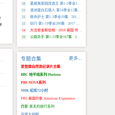
夏威夷家园改造王 第1-2季全18集 2024 美国 HGTV 真人秀&舞台类纪录片
10
澳洲蛋白石猎人 第14季全12集 2025 美国 Discovery 真人秀&舞台类纪录片
11
致命护士 第1-3季全29集 2016 英国 传记类纪录片
12
伊
侣行 第1-19季全280集 2017 中国大陆 旅行类纪录片
13
术
大法官金斯伯格 2018 美国 传记类纪录片
14
公路杀手 第1-13季全167集 2012 美国 真人秀&舞台类纪录片
15
更多...
专题合集
爱登堡自然类纪录片合集
BBC 地平线系列 Horizon
PBS NOVA系列
NHK 纪实72小时
PBS 美国印象 American Experience
。
西蒙·里夫的旅行系列
凤凰大视野