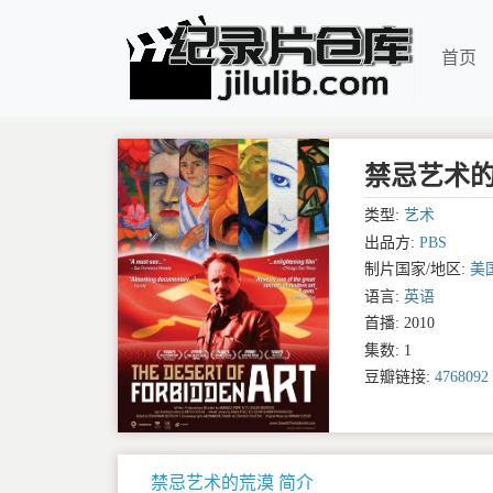
首页
禁忌艺术的荒漠 
类型:
艺术
出品方:
PBS
制片国家/地区:
美
语言:
英语
首播: 2010
集数: 1
豆瓣链接:
4768092
禁忌艺术的荒漠 简介