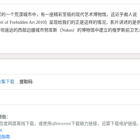
家的一个荒漠城市中，有一座精彩至极的现代艺术博物馆，这近乎痴人说
t of Forbidden Art 2010》呈现给我们的正是这样的情况，影片讲述的是
乌兹别克斯坦遥远的西部边疆城市努库斯（Nukus）的博物馆中建立的俄罗斯前卫艺
全集下载
,
提取码:
载帮助：
度网盘离线下载，或使用qBittorrent下载磁力链接，迅雷下载电驴链接
t
线指南