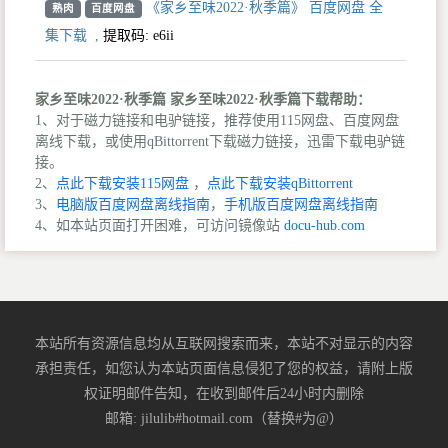
《家乡至味2022·秋季篇》 百度网盘 全
熟肉
百度网盘
集下载
,
提取码:
e6ii
家乡至味2022·秋季篇 家乡至味2022·秋季篇下载帮助：
1、对于磁力链接和电驴链接，推荐使用115网盘、百度网盘
离线下载，或使用qBittorrent下载磁力链接，迅雷下载电驴链
接。
2、
点此下载安装115网盘
，
点此下载安装qBittorrent
3、
电脑版百度网盘离线指南
，
手机版百度网盘离线指南
4、如本站页面打开困难，可访问镜像站
docu-hub.com
本站所有资源信息均从互联网搜索而来，本站不对显示的内容
承担责任，如您认为本站页面信息侵犯了您的权益，请附上版
权证明邮件告知，在收到邮件后24小时内删除
邮箱: jilulib#hotmail.com（替换#为@）