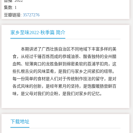
首播: 2022
集数: 1
豆瓣链接:
35727276
家乡至味2022·秋季篇 简介
本期讲述了广西壮族自治区不同地域下丰富多样的美
食，从经过千锤百炼而成的恭城油茶、酸香独特的全州醋
血鸭、轻薄爽口的龙胜鱼鲜到绵密柔软的荔浦芋扣肉，这
些扎根舌尖的风味菜肴，是我们与家乡之间紧扣的纽带。
每一份简单的食材是人们对于传统制作技法的留守，是对
各式风味的创新，是经年累月的坚持，是饱腹暖肠尝鲜百
味，是父母对我们的企盼，是我们对家乡的记忆。
下载地址