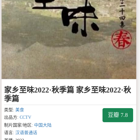
家乡至味2022·秋季篇 家乡至味2022·秋
季篇
类型:
美食
豆瓣 7.8
出品方:
CCTV
制片国家/地区:
中国大陆
语言:
汉语普通话