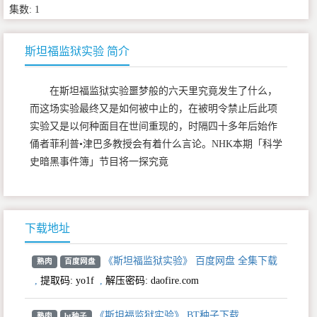
集数: 1
斯坦福监狱实验 简介
在斯坦福监狱实验噩梦般的六天里究竟发生了什么，
而这场实验最终又是如何被中止的，在被明令禁止后此项
实验又是以何种面目在世间重现的，时隔四十多年后始作
俑者菲利普•津巴多教授会有着什么言论。NHK本期「科学
史暗黑事件簿」节目将一探究竟
下载地址
《斯坦福监狱实验》 百度网盘 全集下载
熟肉
百度网盘
,
提取码:
yo1f
,
解压密码: daofire.com
《斯坦福监狱实验》 BT种子下载
熟肉
bt种子