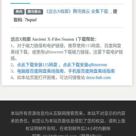
《远古X档案》腾讯微云 全集下载
,
提
熟肉
腾讯微云
取码:
7bqnuf
远古X档案 Ancient X-Files Season 1下载帮助：
1、对于磁力链接和电驴链接，推荐使用115网盘、百度网盘
离线下载，或使用qBittorrent下载磁力链接，迅雷下载电驴链
接。
2、
点此下载安装115网盘
，
点此下载安装qBittorrent
3、
电脑版百度网盘离线指南
，
手机版百度网盘离线指南
4、如本站页面打开困难，可访问镜像站
docu-hub.com
本站所有资源信息均从互联网搜索而来，本站不对显示的内容
承担责任，如您认为本站页面信息侵犯了您的权益，请附上版
权证明邮件告知，在收到邮件后24小时内删除