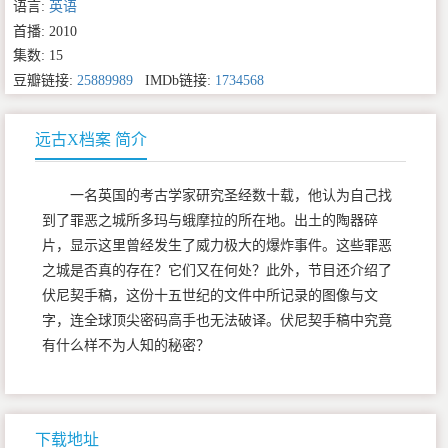
语言:
英语
首播: 2010
集数: 15
豆瓣链接:
25889989
IMDb链接:
1734568
远古X档案 简介
一名英国的考古学家研究圣经数十载，他认为自己找
到了罪恶之城所多玛与蛾摩拉的所在地。出土的陶器碎
片，显示这里曾经发生了威力极大的爆炸事件。这些罪恶
之城是否真的存在？它们又在何处？此外，节目还介绍了
伏尼契手稿，这份十五世纪的文件中所记录的图像与文
字，连全球顶尖密码高手也无法破译。伏尼契手稿中究竟
有什么样不为人知的秘密？
下载地址