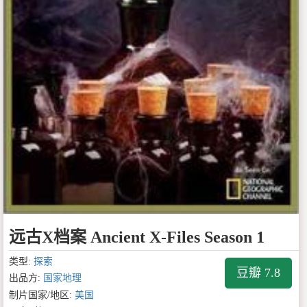
远古X档案 Ancient X-Files Season 1
类型:
探索
豆瓣 7.8
出品方:
国家地理
制片国家/地区:
美国