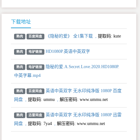
下载地址
《隐秘的爱》 全1集下载
,
提取码:
kute
熟肉
百度网盘
HD1080P.英语中英双字
熟肉
电驴链接
隐秘的爱.A.Secret.Love.2020.HD1080P.
熟肉
电驴链接
中英字幕.mp4
英语中英双字 无水印纯净版 1080P 百度
熟肉
百度网盘
网盘
,
提取码:
ummu
,
解压密码: www.ummu.net
英语中英双字 无水印纯净版 1080P 迅雷
熟肉
迅雷网盘
网盘
,
提取码:
7ya4
,
解压密码: www.ummu.net