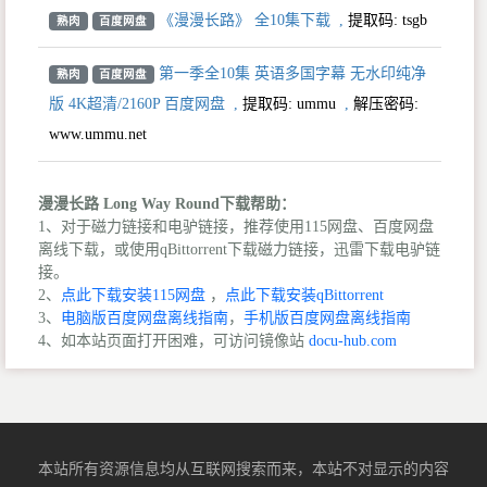
《漫漫长路》 全10集下载
,
提取码:
tsgb
熟肉
百度网盘
第一季全10集 英语多国字幕 无水印纯净
熟肉
百度网盘
版 4K超清/2160P 百度网盘
,
提取码:
ummu
,
解压密码:
www.ummu.net
漫漫长路 Long Way Round下载帮助：
1、对于磁力链接和电驴链接，推荐使用115网盘、百度网盘
离线下载，或使用qBittorrent下载磁力链接，迅雷下载电驴链
接。
2、
点此下载安装115网盘
，
点此下载安装qBittorrent
3、
电脑版百度网盘离线指南
，
手机版百度网盘离线指南
4、如本站页面打开困难，可访问镜像站
docu-hub.com
本站所有资源信息均从互联网搜索而来，本站不对显示的内容