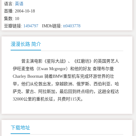
语言:
英语
首播: 2004-10-18
集数: 10
豆瓣链接:
1494797
IMDb链接:
tt0403778
漫漫长路 简介
曾主演电影《星际大战》、《红磨坊》的英国男艺人
伊旺麦奎格（Ewan Mcgregor）和他的好友 查理布尔曼
Charley Boorman 骑着BMW重型机车完成环游世界的壮
举，他们从伦敦出发，穿越欧洲、俄罗斯、西伯利亚、哈
萨克、蒙古、阿拉斯加，最后回到终点纽约，这趟全程达
32000公里的重机长征，共费时115天。
下载地址