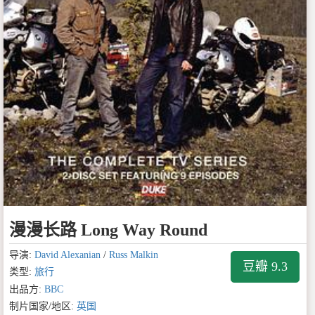
漫漫长路 Long Way Round
导演:
David Alexanian
/
Russ Malkin
豆瓣 9.3
类型:
旅行
出品方:
BBC
制片国家/地区:
英国