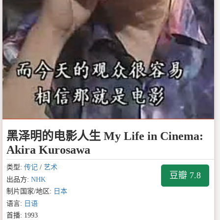
黑泽明的电影人生 My Life in Cinema:
Akira Kurosawa
类型:
传记
/
艺术
豆瓣 7.8
出品方:
NHK
制片国家/地区:
日本
语言:
日语
首播: 1993